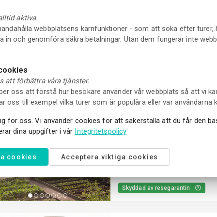
Hotellpaket med inträde ti
Njut av en vistelse i Helsingborg d
ltid aktiva.
här paketet bor du på det eleganta 
llhandahålla webbplatsens kärnfunktioner - som att söka efter turer, 
inträde till Sofiero slott och trädg
2 Dagar Paket
a in och genomföra säkra betalningar. Utan dem fungerar inte web
1 Aktivitet , 1 Boende
Kostnadsfri avbeställning upp till 24
timmar före starttiden.
 cookies
Skyddad av resegarantin
ss att förbättra våra tjänster.
per oss att förstå hur besökare använder vår webbplats så att vi ka
ar oss till exempel vilka turer som är populära eller var användarna 
Övernattningspaket med en
ktig för oss. Vi använder cookies för att säkerställa att du får den b
trädgårdar
Har du någonsin undrat hur livet s
rar dina uppgifter i vår
Integritetspolicy
Fredriksdals museer och trädgårdar
det! Njut av två dagar i Helsingbo
2 Dagar Paket
trädgårdar och njut av en god natt
la cookies
Acceptera viktiga cookies
1 Aktivitet , 1 Boende
Kostnadsfri avbeställning upp till 24
timmar före starttiden.
Skyddad av resegarantin