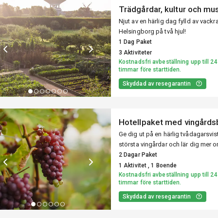
Trädgårdar, kultur och mus
Njut av en härlig dag fylld av vackr
Helsingborg på två hjul!
1 Dag Paket
3 Aktiviteter
Kostnadsfri avbeställning upp till 24
timmar före starttiden.
Skyddad av resegarantin
Hotellpaket med vingårds
Ge dig ut på en härlig tvådagarsvi
största vingårdar och lär dig mer 
möjligheter inom vinodling i ett kallt klimat. Bo på V Hote
2 Dagar Paket
boutiquehotell mitt i hjärtat av Hel
1 Aktivitet , 1 Boende
Kostnadsfri avbeställning upp till 24
timmar före starttiden.
Skyddad av resegarantin