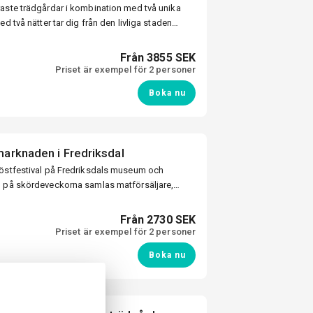
raste trädgårdar i kombination med två unika
d två nätter tar dig från den livliga staden
stlandskapet på Bjärehalvön.
Från 3855 SEK
Priset är exempel för 2 personer
Boka nu
arknaden i Fredriksdal
höstfestival på Fredriksdals museum och
g på skördeveckorna samlas matförsäljare,
tt skapa en historisk marknadsstämning.
Från 2730 SEK
Priset är exempel för 2 personer
Boka nu