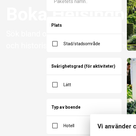
Boka Helsingbo
Plats
Sök bland olika boenden, spännande a
och historiska sevärdheter i Helsingb
Stad/stadsområde
Svårighetsgrad (för aktiviteter)
Lätt
Typ av boende
Vi använder c
Hotell