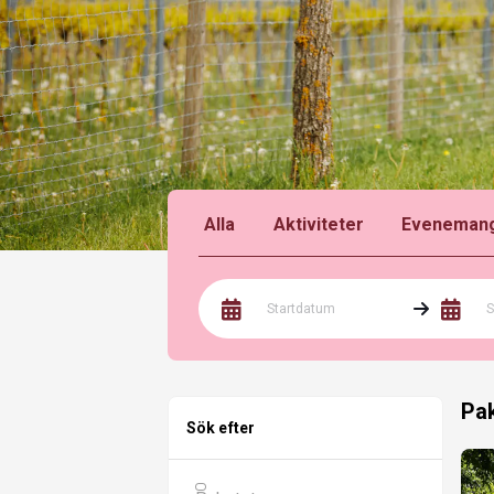
Alla
Aktiviteter
Eveneman
Startdatum
S
Pak
Sök efter