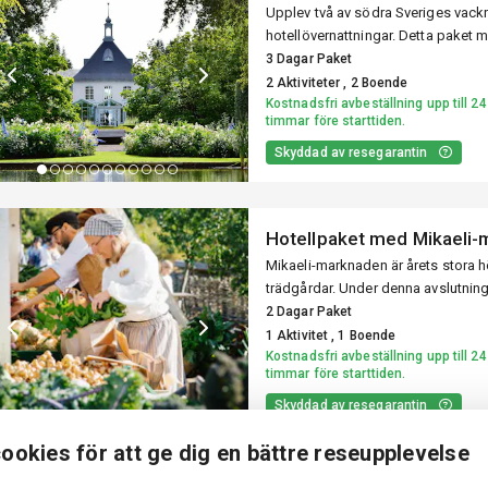
Upplev två av södra Sveriges vack
rg
hotellövernattningar. Detta paket me
Helsingborg till det dramatiska ku
3 Dagar Paket
2 Aktiviteter , 2 Boende
Kostnadsfri avbeställning upp till 24
ktiviteter
timmar före starttiden.
Skyddad av resegarantin
org.
Hotellpaket med Mikaeli-m
Mikaeli-marknaden är årets stora 
trädgårdar. Under denna avslutnin
bönder, musiker och dansare för a
2 Dagar Paket
1 Aktivitet , 1 Boende
Kostnadsfri avbeställning upp till 24
timmar före starttiden.
Skyddad av resegarantin
ookies för att ge dig en bättre reseupplevelse