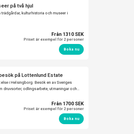
eer på två hjul
a trädgårdar, kulturhistoria och museer i
Från 1310 SEK
Priset är exempel för 2 personer
Boka nu
besök på Lottenlund Estate
stelse i Helsingborg. Besök en av Sveriges
om druvsorter, odlingsarbete, utmaningar och
l, ett charmigt
singborg.
Från 1700 SEK
Priset är exempel för 2 personer
Boka nu