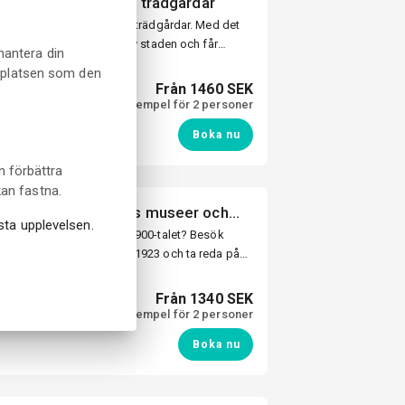
ll Sofieros slott och trädgårdar
är stadsliv möter kungliga trädgårdar. Med det
The Vault Hotel i hjärtat av staden och får
hantera din
årdar, en av Europas vackraste parker.
bplatsen som den
Från 1460 SEK
Priset är exempel för 2 personer
Boka nu
n förbättra
kan fastna.
tré till Fredriksdals museer och
ästa upplevelsen.
åg ut på 1700-, 1800- och 1900-talet? Besök
, ett friluftsmuseum från 1923 och ta reda på
rg och upplev Fredriksdals museer och
s sömn på Hotell Linnéa
Från 1340 SEK
Priset är exempel för 2 personer
Boka nu