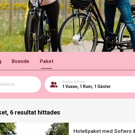
g
Boende
Paket
Gäster & Rum
lutdatum
1 Vuxen, 1 Rum, 1 Gäster
et, 6
resultat hittades
Hotellpaket med Sofiero &