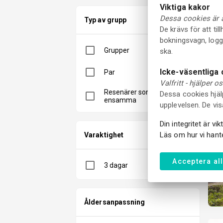
Viktiga kakor
Dessa cookies är al
Typ av grupp
De krävs för att ti
bokningsvagn, logg
Grupper
ska.
Icke-väsentliga
Par
Valfritt - hjälper o
Resenärer som reser
Dessa cookies hjäl
ensamma
upplevelsen. De vis
Din integritet är vi
Läs om hur vi hante
Varaktighet
Acceptera al
3 dagar
Åldersanpassning