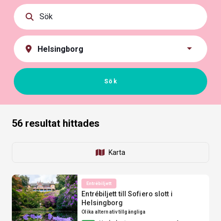
Boka Helsingborg
Sök bland olika boenden, spännande
aktiviteter och historiska sevärdheter i
Helsingborg.
Sök
56
resultat hittades
Karta
Entrébiljett
Entrébiljett till Sofiero slott i
Helsingborg
Olika alternativ tillgängliga