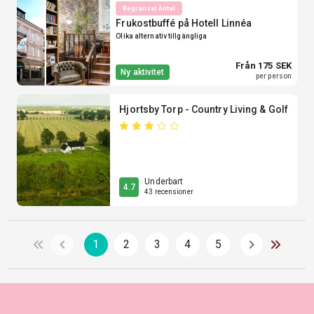
Begränsat Antal
Frukostbuffé på Hotell Linnéa
Olika alternativ tillgängliga
Från 175 SEK
Ny aktivitet
per person
Hjortsby Torp - Country Living & Golf
Underbart
4.7
43 recensioner
1
2
3
4
5