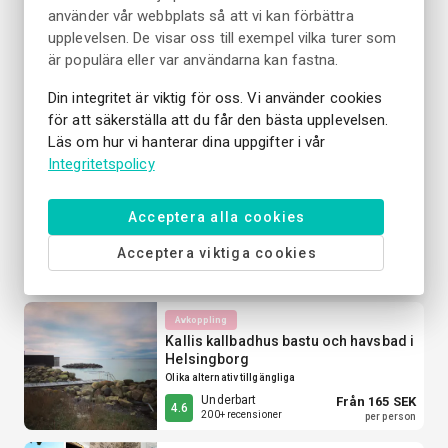
använder vår webbplats så att vi kan förbättra
upplevelsen. De visar oss till exempel vilka turer som
Entrébiljett
är populära eller var användarna kan fastna.
Entrébiljett till Fredriksdals museer
och trädgårdar
Din integritet är viktig för oss. Vi använder cookies
för att säkerställa att du får den bästa upplevelsen.
Underbart
Från 120 SEK
4.5
3250+ recensioner
per person
Läs om hur vi hanterar dina uppgifter i vår
Integritetspolicy
Avkoppling
Pålsjöbaden kallbadhus i
Acceptera alla cookies
Helsingborg
2 timmar
Acceptera viktiga cookies
Från 165 SEK
Underbart
4.5
per person
Avkoppling
Kallis kallbadhus bastu och havsbad i
Helsingborg
Olika alternativ tillgängliga
Underbart
Från 165 SEK
4.6
200+ recensioner
per person