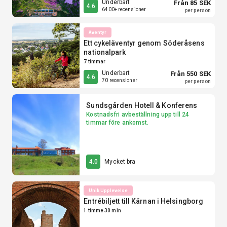
Underbart
Från 85 SEK
4.6
6400+ recensioner
per person
Äventyr
Ett cykeläventyr genom Söderåsens
nationalpark
7 timmar
Underbart
Från 550 SEK
4.6
70 recensioner
per person
Sundsgården Hotell & Konferens
Kostnadsfri avbeställning upp till 24
timmar före ankomst.
Mycket bra
4.0
Unik Upplevelse
Entrébiljett till Kärnan i Helsingborg
1 timme 30 min