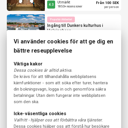
Utmärkt
Från 100 SEK
4.3
1850+ recensioner
per person
Populär Aktivitet
Ingång till Dunkers kulturhus i
Helsingborg
3 timmar
Vi använder cookies för att ge dig en
Utmärkt
Från 120 SEK
4.3
2250+ recensioner
per person
bättre reseupplevelse
Guidad Tur
Viktiga kakor
Premium vinprovning på Lottenlund
Dessa cookies är alltid aktiva.
Estate i Helsingborg
De krävs för att tillhandahålla webbplatsens
Olika alternativ tillgängliga
kärnfunktioner - som att söka efter turer, hantera
Underbart
Från 395 SEK
4.9
43 recensioner
per person
din bokningsvagn, logga in och genomföra säkra
betalningar. Utan dem fungerar inte webbplatsen
Provsmakningstur
som den ska.
Lakritstour i Helsingborg
3 timmar
Icke-väsentliga cookies
Valfritt - hjälper oss att förbättra våra tjänster.
Underbart
Från 995 SEK
4.5
Dessa cookies hjälper oss att förstå hur besökare
700+ recensioner
per person