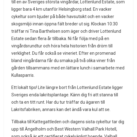
till en av Sveriges största vingårdar, Lottenlund Estate, som
ligger bara 4 km utanför Helsingborg stad. En vacker
cykeltur som bjuder på både havsutsikt och en vacker
skogsmiljö innan öppna fält breder ut sig. Klockan 10:30
träffar ni Tina Barthelsen som äger och driver Lottenlund
Estate sedan flera år tillbaka. Ni får följa med på en
vingårdsrundtur och höra hela historien från dröm till
verklighet. Du får också se vineriet. Efter en promenad
bland vingårdarna får du smaka på två olika viner från
gården tillsammans med en lättare lunch i samarbete med
Kullasparris.
Ett lokalt tips! Lite längre bort från Lottenlund Estate ligger
Sveriges enda lakritsplantage. Känn dig fri att stanna till
och ta en titt runt. Har du tur träffar du ägaren till
Lakritsfabriken, annars kan det ändå vara kul att se.
Tillbaka till Kattegattleden och dagens sista cykeltur tar dig
upp till Ängelholm och Best Western Valhall Park Hotell,
som också är ett certifierat cykelvänligt boende. Valhall