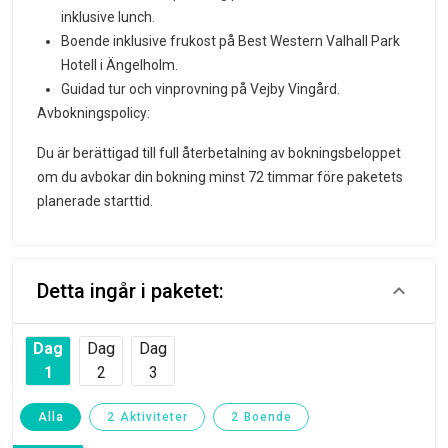
inklusive lunch.
Boende inklusive frukost på Best Western Valhall Park
Hotell i Ängelholm.
Guidad tur och vinprovning på Vejby Vingård.
Avbokningspolicy:
Du är berättigad till full återbetalning av bokningsbeloppet
om du avbokar din bokning minst 72 timmar före paketets
planerade starttid.
Detta ingår i paketet:
Dag
Dag
Dag
1
2
3
Alla
2 Aktiviteter
2 Boende