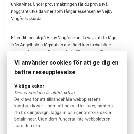
unika viner. Under provsmakningen får du prova två
noggrant utvalda viner som fångar essensen av Vejby
Vingårds skördar.
Efter ditt besök på Vejby Vingård kan du välja att ta tåget
från Ängelholms tågstation där tåget kan ta dig både
norrut och söderut. Du kan också välja att cykla längs
Kattegattleden tillbaka till Helsingborg. Glöm inte att stanna
Vi använder cookies för att ge dig en
till på vägen tillbaka för ett uppfriskande dopp i havet. Vi
bättre reseupplevelse
kan också rekommendera ett besök på vackra Sofiero slott
och trädgårdar på vägen tillbaka innan du åker hem.
Viktiga kakor
Dessa cookies är alltid aktiva.
De krävs för att tillhandahålla webbplatsens
Vi rekommenderar att ni följer Kattegattleden och tar små
kärnfunktioner - som att söka efter turer, hantera
avstickare till vingårdarna. Kartan hittar du
HÄR
. De angivna
din bokningsvagn, logga in och genomföra säkra
tiderna är när du förväntas anlända till respektive bokad
betalningar. Utan dem fungerar inte webbplatsen
vingård. På kartan hittar du även förslag på mat, aktiviteter
som den ska.
och andra höjdpunkter under leden.