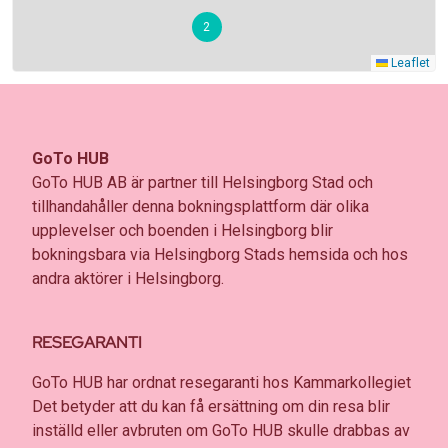
2
Leaflet
Leaflet
4
Visa platser
GoTo HUB
GoTo HUB AB är partner till Helsingborg Stad och
tillhandahåller denna bokningsplattform där olika
upplevelser och boenden i Helsingborg blir
bokningsbara via Helsingborg Stads hemsida och hos
andra aktörer i Helsingborg.
RESEGARANTI
GoTo HUB har ordnat resegaranti hos Kammarkollegiet
Det betyder att du kan få ersättning om din resa blir
inställd eller avbruten om GoTo HUB skulle drabbas av