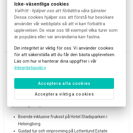
Icke-väsentliga cookies
Kom med din egen cykel eller hyr en från Travelshop i
Valfritt - hjälper oss att förbättra våra tjänster.
Helsingborg här:
Hyrcyklar
Dessa cookies hjälper oss att förstå hur besökare
använder vår webbplats så att vi kan förbättra
upplevelsen. De visar oss till exempel vilka turer som
är populära eller var användarna kan fastna.
Höjdpunkter
Din integritet är viktig för oss. Vi använder cookies
för att säkerställa att du får den bästa upplevelsen.
Njut av Sveriges Toscana på cykel bland vingårdar, god mat
Läs om hur vi hanterar dina uppgifter i vår
och ett oslagbart vackert landskap. Vackra vyer med
Integritetspolicy
saltstänk från havet, krispiga bokskogar och öppna fält.
Acceptera alla cookies
Du bor på certifierade cykelvänliga hotell, som tar extra
hand om både dig och din cykel.
Acceptera viktiga cookies
I priset ingår följande:
Boende inklusive frukost på Hotel Stadsparken i
Helsingborg.
Guidad tur och vinprovning på Lottenlund Estate