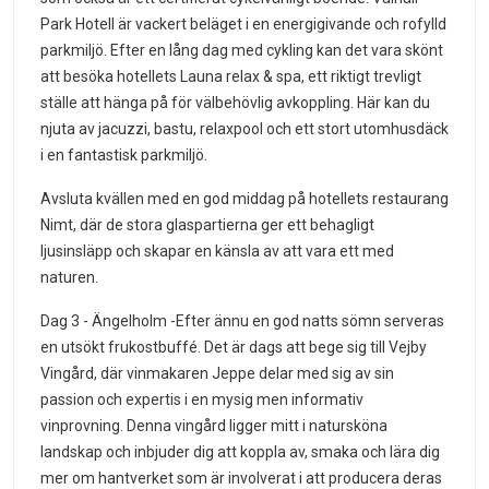
Park Hotell är vackert beläget i en energigivande och rofylld
parkmiljö. Efter en lång dag med cykling kan det vara skönt
att besöka hotellets Launa relax & spa, ett riktigt trevligt
ställe att hänga på för välbehövlig avkoppling. Här kan du
njuta av jacuzzi, bastu, relaxpool och ett stort utomhusdäck
i en fantastisk parkmiljö.
Avsluta kvällen med en god middag på hotellets restaurang
Nimt, där de stora glaspartierna ger ett behagligt
ljusinsläpp och skapar en känsla av att vara ett med
naturen.
Dag 3 - Ängelholm -Efter ännu en god natts sömn serveras
en utsökt frukostbuffé. Det är dags att bege sig till Vejby
Vingård, där vinmakaren Jeppe delar med sig av sin
passion och expertis i en mysig men informativ
vinprovning. Denna vingård ligger mitt i natursköna
landskap och inbjuder dig att koppla av, smaka och lära dig
mer om hantverket som är involverat i att producera deras