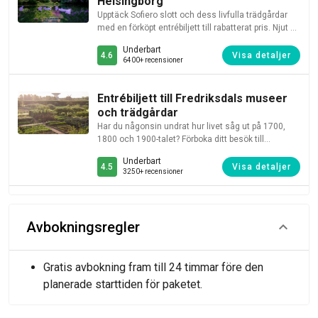
Helsingborg
Upptäck Sofiero slott och dess livfulla trädgårdar
med en förköpt entrébiljett till rabatterat pris. Njut av
en färgglad och ständigt föränderlig park, perfekt
Underbart
för familjeutflykter, med utställningar, lekplatser och
4.6
Visa detaljer
6400+ recensioner
rofylld natur.
Entrébiljett till Fredriksdals museer
och trädgårdar
Har du någonsin undrat hur livet såg ut på 1700,
1800 och 1900-talet? Förboka ditt besök till
Fredriksdal museer och trädgårdar, ett
Underbart
friluftsmuseum från 1923 och ta reda på det!
4.5
Visa detaljer
3250+ recensioner
Avbokningsregler
Gratis avbokning fram till 24 timmar före den
planerade starttiden för paketet.