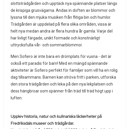
slottsträdgården och upptäck nya spännande platser längs
de krispiga grusvägarna. Andas in doften av blommor och
lyssna till den mjuka musiken från flitiga bin och humlor.
Trädgården är uppdelad på flera olika områden, vissa är
helt nya medan andra är flera hundra år gamla. Varje del
har livligt färgade, unikt formade och konstnärligt
uttrycksfulla vår- och sommarblommor.
Men Sofiero är inte bara en drömplats för vuxna - det är
också ett paradis för barn! Med en mängd spännande
aktiviteter är Sofiero perfekt för familjer som vill ha en rolig
dag tillsammans. Barnen kan ströva fritt i parken, utforska
den stora trädgården och leka på den nya lekplatsen och
dess hängbroar som spänner från träd till träd högt upp i
luften.
Upplev historia, natur och kulinariska läckerheter på
Fredriksdals museer och trädgårdar.