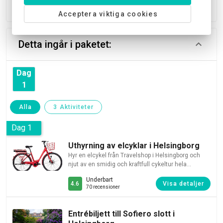
Prisexempel för två personer
Acceptera viktiga cookies
Detta ingår i paketet:
Dag
1
Alla
3 Aktiviteter
Dag 1
Uthyrning av elcyklar i Helsingborg
Hyr en elcykel från Travelshop i Helsingborg och
njut av en smidig och kraftfull cykeltur hela
dagen. Perfekta för både stadsturer och längre
Underbart
äventyr – dessa cyklar gör det enkelt att ta sig 60–
4.6
Visa detaljer
70 recensioner
70 km på en tur.
Entrébiljett till Sofiero slott i