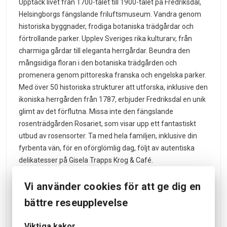
Upptäck livet från 1700-talet till 1900-talet på Fredriksdal,
Helsingborgs fängslande friluftsmuseum. Vandra genom
historiska byggnader, frodiga botaniska trädgårdar och
förtrollande parker. Upplev Sveriges rika kulturarv, från
charmiga gårdar till eleganta herrgårdar. Beundra den
mångsidiga floran i den botaniska trädgården och
promenera genom pittoreska franska och engelska parker.
Med över 50 historiska strukturer att utforska, inklusive den
ikoniska herrgården från 1787, erbjuder Fredriksdal en unik
glimt av det förflutna. Missa inte den fängslande
rosenträdgården Rosariet, som visar upp ett fantastiskt
utbud av rosensorter. Ta med hela familjen, inklusive din
fyrbenta vän, för en oförglömlig dag, följt av autentiska
delikatesser på Gisela Trapps Krog & Café.
Elcykel från Travelshop
Vi använder cookies för att ge dig en
Elcyklar som är utrustade med en robust elmotor som ger
bättre reseupplevelse
extra drivkraft när du trampar på pedalerna. Denna extra
kraft gör det möjligt att enkelt klättra uppför backar,
Viktiga kakor