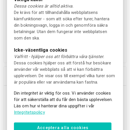
hantera motvind och minska ansträngningen på längre
Dessa cookies är alltid aktiva.
resor eller tröttande sträckor. Elcyklar passar en bred
De krävs för att tillhandahålla webbplatsens
målgrupp tack vare sin assistansfunktion och kan vara
kärnfunktioner - som att söka efter turer, hantera
praktiska för både längre utflykter och rekreation.
din bokningsvagn, logga in och genomföra säkra
Upphämtning mellan 09:00-12:00 retur senast 17:00.
betalningar. Utan dem fungerar inte webbplatsen
som den ska.
Avståndet från centrum till Sofiero är 5 km och från
Icke-väsentliga cookies
centrum till Fredriksdal är 3 km.
Valfritt - hjälper oss att förbättra våra tjänster.
Dessa cookies hjälper oss att förstå hur besökare
använder vår webbplats så att vi kan förbättra
Höjdpunkter
upplevelsen. De visar oss till exempel vilka turer som
är populära eller var användarna kan fastna.
Entré till Sofiero slott och trädgårdar & karta över
Din integritet är viktig för oss. Vi använder cookies
för att säkerställa att du får den bästa upplevelsen.
parken.
Läs om hur vi hanterar dina uppgifter i vår
Entré till Fredriksdal Museum och trädgårdar. Inkluderar
Integritetspolicy
inträde till Kulturmagasinet och tryckerimuseet.
Elcykel från Travelshop.
Acceptera alla cookies