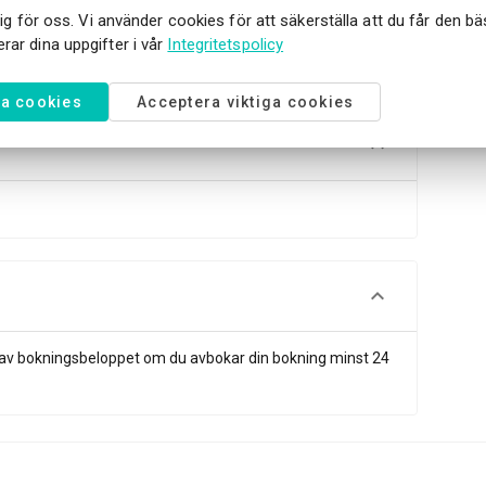
du kan köpa souvenirer och få tillgång till en audioguide
ktig för oss. Vi använder cookies för att säkerställa att du får den b
martphone-app.
rar dina uppgifter i vår
Integritetspolicy
la cookies
Acceptera viktiga cookies
ing av bokningsbeloppet om du avbokar din bokning minst 24