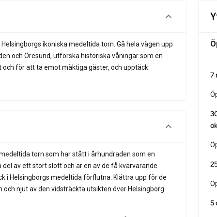
Y
Ö
nan, Helsingborgs ikoniska medeltida torn. Gå hela vägen upp
taden och Öresund, utforska historiska våningar som en
et och för att ta emot mäktiga gäster, och upptäck
7
Öp
30
o
Öp
 medeltida torn som har stått i århundraden som en
25
del av ett stort slott och är en av de få kvarvarande
 i Helsingborgs medeltida förflutna. Klättra upp för de
Öp
n och njut av den vidsträckta utsikten över Helsingborg
5