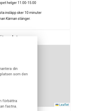
pet helger 11.00-15.00
sta insläpp sker 10 minuter
nan Kärnan stänger.
tesplats
hantera din
bplatsen som den
n förbättra
Leaflet
kan fastna.