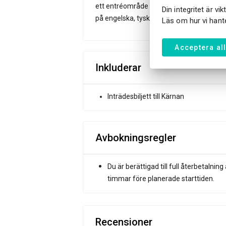
ett entréområde med en presentbutik där 
Din integritet är vi
på engelska, tyska och svenska via en s
Läs om hur vi hante
Acceptera al
Inkluderar
Inträdesbiljett till Kärnan
Avbokningsregler
Du är berättigad till full återbetaln
timmar före planerade starttiden.
Recensioner