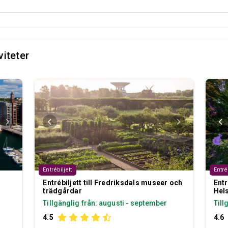
iteter
Entrébiljett
Entré
Entrébiljett till Fredriksdals museer och
Entr
trädgårdar
Hel
Tillgänglig från: augusti - september
Till
4.5
4.6