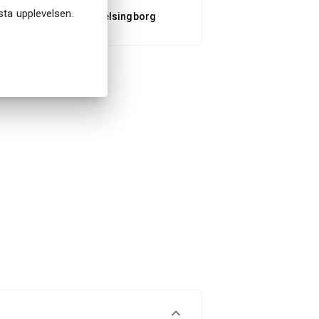
ästa upplevelsen.
Kärnan, 251 89 Helsingborg