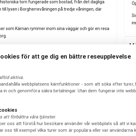
a historiska torn fungerade som bostad, från det dagliga
Öp
 till lyxen i Borgherrevåningen på tredje våningen, där
Si
in
elser som Kärnan rymmer inom sina väggar och gör en resa
org.
Mö
ookies för att ge dig en bättre reseupplevelse
ltid aktiva.
ngborg och Öresund från Kärnans terrass.
llhandahålla webbplatsens kärnfunktioner - som att söka efter turer, 
 stadens mest ikoniska medeltida byggnad.
a in och genomföra säkra betalningar. Utan dem fungerar inte web
 cookies
ss att förbättra våra tjänster.
per oss att förstå hur besökare använder vår webbplats så att vi ka
ar oss till exempel vilka turer som är populära eller var användarna 
den otroliga utsikten från toppen. På första våningen finns