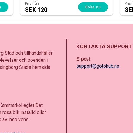
Pris från
Pris 
u
Boka nu
SEK 120
SE
KONTAKTA SUPPORT
g Stad och tillhandahåller
E-post
plevelser och boenden i
support@gotohub.no
elsingborg Stads hemsida
 Kammarkollegiet Det
resa blir inställd eller
 av insolvens.