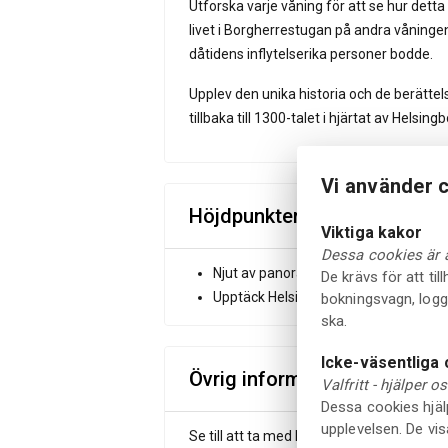
Utforska varje våning för att se hur dett
livet i Borgherrestugan på andra våningen
dåtidens inflytelserika personer bodde.
Upplev den unika historia och de berätt
tillbaka till 1300-talet i hjärtat av Helsingb
Vi använder c
Höjdpunkter
Viktiga kakor
Dessa cookies är al
Njut av panoramautsikten över Helsi
De krävs för att ti
Upptäck Helsingborgs rika historia i
bokningsvagn, logg
ska.
Icke-väsentliga
Övrig information
Valfritt - hjälper o
Dessa cookies hjäl
upplevelsen. De vis
Se till att ta med kameran för att fånga 