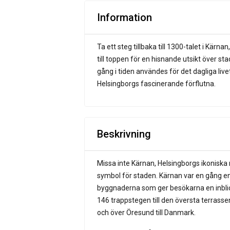
Information
Ta ett steg tillbaka till 1300-talet i Kär
till toppen för en hisnande utsikt över s
gång i tiden användes för det dagliga liv
Helsingborgs fascinerande förflutna.
Beskrivning
Missa inte Kärnan, Helsingborgs ikoniska
symbol för staden. Kärnan var en gång en 
byggnaderna som ger besökarna en inblick
146 trappstegen till den översta terrasse
och över Öresund till Danmark.