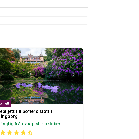
biljett
ébiljett till Sofiero slott i
singborg
gänglig från: augusti - oktober