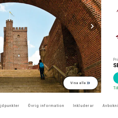
Pr
S
Visa alla
Ti
jdpunkter
Övrig information
Inkluderar
Avbokn