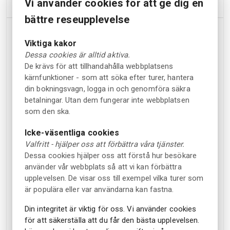
Ytterligare information
Vi använder cookies för att ge dig en
bättre reseupplevelse
Öppettider
Viktiga kakor
20 mars
Parken öppnar för säsongen den
.
Dessa cookies är alltid aktiva.
De krävs för att tillhandahålla webbplatsens
10:00 – 17:00
Öppet kl.
följande dagar:
kärnfunktioner - som att söka efter turer, hantera
din bokningsvagn, logga in och genomföra säkra
20 – 22 mars
betalningar. Utan dem fungerar inte webbplatsen
Säsongsöppning
som den ska.
25 mars – 3 maj
Icke-väsentliga cookies
Onsdag – söndag
Valfritt - hjälper oss att förbättra våra tjänster.
Dessa cookies hjälper oss att förstå hur besökare
4 maj – 30 augusti
använder vår webbplats så att vi kan förbättra
Dagligen
upplevelsen. De visar oss till exempel vilka turer som
är populära eller var användarna kan fastna.
2 september – 25 oktober
Onsdag – söndag
Din integritet är viktig för oss. Vi använder cookies
för att säkerställa att du får den bästa upplevelsen.
Parken är stängd för allmänheten 25 – 30 juni
⚠️