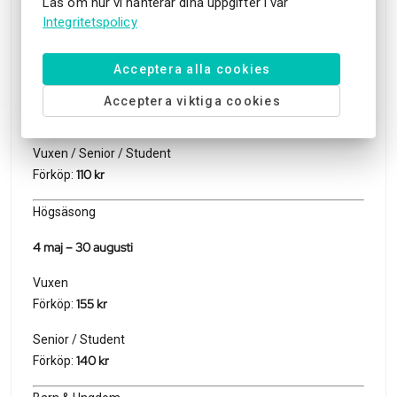
Läs om hur vi hanterar dina uppgifter i vår
(Parken är abonnerad för Aurora)
Integritetspolicy
Entrépriser & Biljetter
Acceptera alla cookies
Säsongsöppning & Lågsäsong
Acceptera viktiga cookies
20 mars – 3 maj & 2 september – 25 oktober
Vuxen / Senior / Student
110 kr
Förköp:
Högsäsong
4 maj – 30 augusti
Vuxen
155 kr
Förköp:
Senior / Student
140 kr
Förköp: