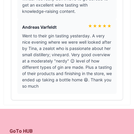
GoTo HUB